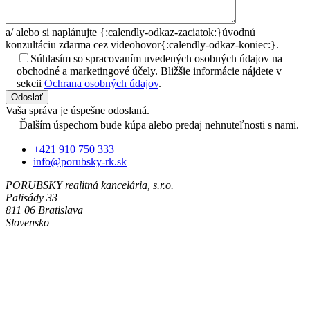
a/
alebo si naplánujte {:calendly-odkaz-zaciatok:}úvodnú
konzultáciu zdarma cez videohovor{:calendly-odkaz-koniec:}.
Súhlasím so spracovaním uvedených osobných údajov na
obchodné a marketingové účely. Bližšie informácie nájdete v
sekcii
Ochrana osobných údajov
.
Odoslať
Vaša správa je úspešne odoslaná.
Ďalším úspechom bude kúpa alebo predaj nehnuteľnosti s nami.
+421 910 750 333
info@porubsky-rk.sk
PORUBSKY realitná kancelária, s.r.o.
Palisády 33
811 06 Bratislava
Slovensko