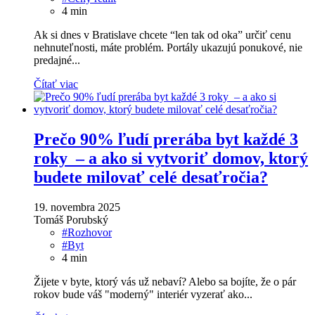
4
min
Ak si dnes v Bratislave chcete “len tak od oka” určiť cenu
nehnuteľnosti, máte problém. Portály ukazujú ponukové, nie
predajné...
Čítať viac
Prečo 90% ľudí prerába byt každé 3
roky – a ako si vytvoriť domov, ktorý
budete milovať celé desaťročia?
19. novembra 2025
Tomáš Porubský
#Rozhovor
#Byt
4
min
Žijete v byte, ktorý vás už nebaví? Alebo sa bojíte, že o pár
rokov bude váš "moderný" interiér vyzerať ako...