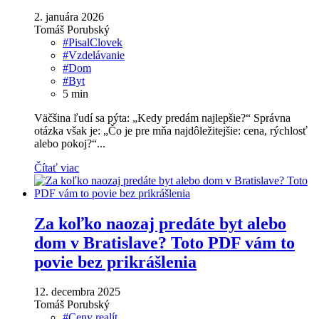
2. januára 2026
Tomáš Porubský
#PisalClovek
#Vzdelávanie
#Dom
#Byt
5
min
Väčšina ľudí sa pýta: „Kedy predám najlepšie?“ Správna
otázka však je: „Čo je pre mňa najdôležitejšie: cena, rýchlosť
alebo pokoj?“...
Čítať viac
Za koľko naozaj predáte byt alebo
dom v Bratislave? Toto PDF vám to
povie bez prikrášlenia
12. decembra 2025
Tomáš Porubský
#Ceny realít