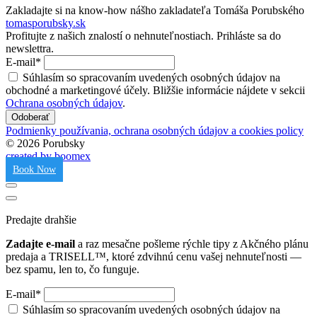
Zakladajte si na know-how nášho zakladateľa Tomáša Porubského
tomasporubsky.sk
Profitujte z našich znalostí o nehnuteľnostiach.
Prihláste sa do
newslettra.
E-mail*
Súhlasím so spracovaním uvedených osobných údajov na
obchodné a marketingové účely. Bližšie informácie nájdete v sekcii
Ochrana osobných údajov
.
Odoberať
Podmienky používania, ochrana osobných údajov a cookies policy
© 2026 Porubsky
created by boomex
Book Now
Predajte drahšie
Zadajte e-mail
a raz mesačne pošleme rýchle tipy z Akčného plánu
predaja a TRISELL™, ktoré zdvihnú cenu vašej nehnuteľnosti —
bez spamu, len to, čo funguje.
E-mail*
Súhlasím so spracovaním uvedených osobných údajov na