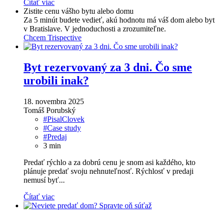
Čítať viac
Zistite cenu vášho bytu alebo domu
Za 5 minút budete vedieť, akú hodnotu má váš dom alebo byt
v Bratislave. V jednoduchosti a zrozumiteľne.
Chcem Trispective
Byt rezervovaný za 3 dni. Čo sme
urobili inak?
18. novembra 2025
Tomáš Porubský
#PisalClovek
#Case study
#Predaj
3
min
Predať rýchlo a za dobrú cenu je snom asi každého, kto
plánuje predať svoju nehnuteľnosť. Rýchlosť v predaji
nemusí byť...
Čítať viac