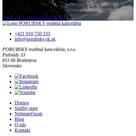
Buďte novým pojmom medzi profesionálmi
Chcete mať svet realít v malíčku? Sledujte aj web Tomáša
Porubského, zakladateľa našej realitnej kancelárie.
Zistiť viac na tomasporubsky.sk
+421 910 750 333
info@porubsky-rk.sk
PORUBSKY realitná kancelária, s.r.o.
Palisády 33
811 06 Bratislava
Slovensko
Domov
Služby stare
Nehnuteľnosti
Blog
O nás
Kontakt