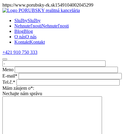
https://www.porubsky-rk.sk1549104002045299
Služby
Služby
Nehnuteľnosti
Nehnuteľnosti
Blog
Blog
O nás
O nás
Kontakt
Kontakt
+421 910 750 333
Meno
E-mail*
Tel.č.*
Mám záujem o*:
Nechajte nám správu