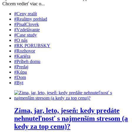
Chcem vedieť viac o...
#Ceny realít
#Realitny prehlad
#PisalClovek
#Vzdelávanie
#Case study
#O nás
#RK PORUBSKY
#Rozhovor
#Kariéra
#Príbeh domu
#Predaj
#Kúpa
#Dom
#Byt
Zima, jar, leto, jeseň: kedy predáte
nehnuteľnosť s najmenším stresom (a
kedy za top cenu)?