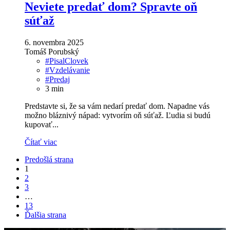
Neviete predať dom? Spravte oň
súťaž
6. novembra 2025
Tomáš Porubský
#PisalClovek
#Vzdelávanie
#Predaj
3
min
Predstavte si, že sa vám nedarí predať dom. Napadne vás
možno bláznivý nápad: vytvorím oň súťaž. Ľudia si budú
kupovať...
Čítať viac
Predošlá strana
1
2
3
…
13
Ďalšia strana