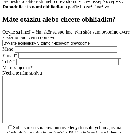
preniesli do tohto rodinného drevodomu v Devínskej Novej Vsi.
Dohodnite si s nami obhliadku
a poďte ho zažiť naživo!
Máte otázku alebo chcete obhliadku?
Ozvite sa hneď – čím skôr sa spojíme, tým skôr vám otvoríme dvere
k vášmu budúcemu domovu.
Meno
E-mail*
Tel.č.*
Mám záujem o*:
Nechajte nám správu
Súhlasím so spracovaním uvedených osobných údajov na
obchodné a marketingové účely. Bližšie informácie nájdete v