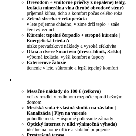
Drevodom + vnútorné priečky z nepálenej tehly,
izolácia minerálna vlna (hrubé obvodové steny)
príjemná klíma, ticho a komfort počas celého roka
Zelená strecha + rekuperácia
v lete príjemne chladno, v zime drží teplo + stále
čerstvý vzduch
Kúrenie: tepelné čerpadlo + stropné kúrenie |
Energetická trieda A
nízke prevádzkové náklady a vysoká efektivita
Okná a dvere Smartwin (drevo–hliník, 3-sklo)
výborná izolácia, vyšší komfort a úspory
Exteriérové žalúzie
tienenie v lete, súkromie a lepší tepelný komfort
Mesačné náklady do 100 € (celkovo)
veľký rozdiel v rodinnom rozpočte oproti bežným
domom
Mestská voda + vlastná studňa na závlahu |
Kanalizácia | Plyn na varenie
pohodlie mesta + úsporné polievanie záhrady
Optický internet (v ulici výnimočná výhoda)
ideálne na home office a stabilné pripojenie
Prestrešená terasa