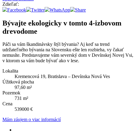
Zdieľať:
Bývajte ekologicky v tomto 4-izbovom
drevodome
Páči sa vám škandinávsky štýl bývania? Aj keď sa trend
udržateľného bývania na Slovensku ešte len rozbieha, vy čakať
nemusíte. Predstavujeme vám severský dom v Devínskej Novej Vsi,
v ktorom sa vám bude bývať ako v lese.
Lokalita
Kremencová 19, Bratislava – Devínska Nová Ves
Úžitková plocha
97,60 m²
Pozemok
731 m²
Cena
539000 €
Mám záujem o viac informácií