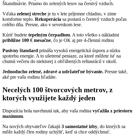
Škandinávie. Priamo do zelených lesov na čerstvý vzduch.
Vďaka
zelenej streche
je tu v lete príjemne chladno, v zime
komfortne teplo.
Rekuperácia
sa postará o čerstvý vzduch počas
celého dňa. Presne, ako v severskom lese.
Kúriť budete
tepelným čerpadlom
. A toto všetko s nákladmi
približne 100 € mesačne
, čo je OK aj pre 4-člennú rodinu
Pasívny štandard
prináša vysokú energetickú úsporu a nízku
spotrebu energie. A to ušetrené peniaze, za ktoré môžete ísť na
chutnú večeru do niektorej z obľúbených reštaurácií v okolí.
Jednoducho zelené, zdravé a udržateľné bývanie.
Presne také,
aké pre vašu rodinu hľadáte.
Necelých 100 štvorcových metrov, z
ktorých využijete každý jeden
Dispozícia bola navrhnutá tak, aby vaša rodina
vyťažila z priestoru
maximum
.
Na nových obyvateľov čakajú
3 samostatné izby
, do ktorých sa
môže každý člen rodiny uchýliť, keď si chce oddýchnuť.