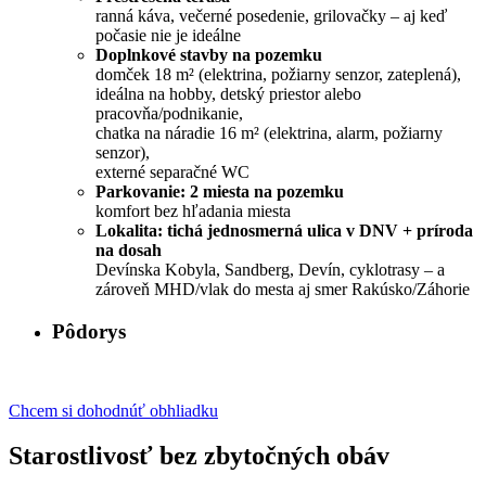
ranná káva, večerné posedenie, grilovačky – aj keď
počasie nie je ideálne
Doplnkové stavby na pozemku
domček 18 m² (elektrina, požiarny senzor, zateplená),
ideálna na hobby, detský priestor alebo
pracovňa/podnikanie,
chatka na náradie 16 m² (elektrina, alarm, požiarny
senzor),
externé separačné WC
Parkovanie: 2 miesta na pozemku
komfort bez hľadania miesta
Lokalita: tichá jednosmerná ulica v DNV + príroda
na dosah
Devínska Kobyla, Sandberg, Devín, cyklotrasy – a
zároveň MHD/vlak do mesta aj smer Rakúsko/Záhorie
Pôdorys
Chcem si dohodnúť obhliadku
Starostlivosť bez zbytočných obáv