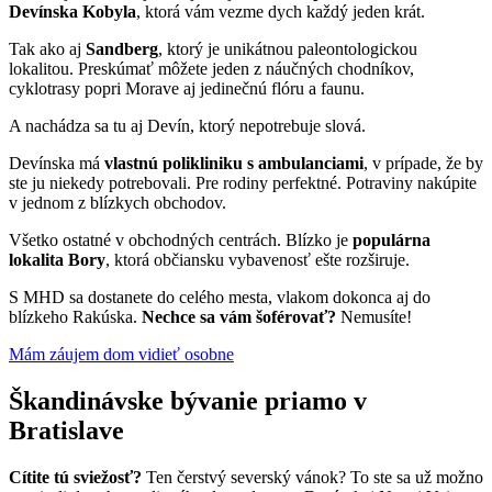
Devínska Kobyla
, ktorá vám vezme dych každý jeden krát.
Tak ako aj
Sandberg
, ktorý je unikátnou paleontologickou
lokalitou. Preskúmať môžete jeden z náučných chodníkov,
cyklotrasy popri Morave aj jedinečnú flóru a faunu.
A nachádza sa tu aj Devín, ktorý nepotrebuje slová.
Devínska má
vlastnú polikliniku s ambulanciami
, v prípade, že by
ste ju niekedy potrebovali. Pre rodiny perfektné. Potraviny nakúpite
v jednom z blízkych obchodov.
Všetko ostatné v obchodných centrách. Blízko je
populárna
lokalita Bory
, ktorá občiansku vybavenosť ešte rozširuje.
S MHD sa dostanete do celého mesta, vlakom dokonca aj do
blízkeho Rakúska.
Nechce sa vám šoférovať?
Nemusíte!
Mám záujem dom vidieť osobne
Škandinávske bývanie priamo v
Bratislave
Cítite tú sviežosť?
Ten čerstvý severský vánok? To ste sa už možno