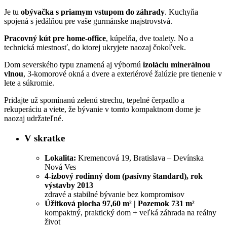
Je tu
obývačka s priamym vstupom do záhrady
. Kuchyňa
spojená s jedálňou pre vaše gurmánske majstrovstvá.
Pracovný kút pre home-office
, kúpelňa, dve toalety. No a
technická miestnosť, do ktorej ukryjete naozaj čokoľvek.
Dom severského typu znamená aj výbornú
izoláciu minerálnou
vlnou
, 3-komorové okná a dvere a exteriérové žalúzie pre tienenie v
lete a súkromie.
Pridajte už spomínanú zelenú strechu, tepelné čerpadlo a
rekuperáciu a viete, že bývanie v tomto kompaktnom dome je
naozaj udržateľné.
V skratke
Lokalita:
Kremencová 19, Bratislava – Devínska
Nová Ves
4-izbový rodinný dom (pasívny štandard), rok
výstavby 2013
zdravé a stabilné bývanie bez kompromisov
Úžitková plocha 97,60 m² | Pozemok 731 m²
kompaktný, praktický dom + veľká záhrada na reálny
život