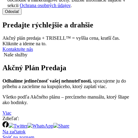
sekcii
Ochrana osobných údajov
.
Odoslať
Predajte rýchlejšie a drahšie
Akčný plán predaja + TRISELL™ = vyššia cena, kratší čas.
Kliknite a ideme na to.
Kontaktujte nás
Naše služby
Akčný Plán
Predaja
Odhalíme jedinečnosť vašej nehnuteľnosti,
spracujeme ju do
príbehu a zacielime na kupujúceho, ktorý zaplatí viac.
Všetko podľa Akčného plánu – precízneho manuálu, ktorý šliape
ako hodinky.
Viac
Zdieľať:
Na začiatok
Späť na zoznam