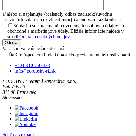
a/
alebo si naplánujte {:calendly-odkaz-zaciatok:}úvodnú
konzultáciu zdarma cez videohovor{:calendly-odkaz-koniec:}.
Súhlasím so spracovaním uvedených osobných údajov na
obchodné a marketingové účely. Bližšie informácie nájdete v
sekcii
Ochrana osobných údajov
.
Odoslať
Vaša správa je úspešne odoslaná.
Ďalším úspechom bude kúpa alebo predaj nehnuteľnosti s nami.
+421 910 750 333
info@porubsky-rk.sk
PORUBSKY realitná kancelária, s.r.o.
Palisády 33
811 06 Bratislava
Slovensko
Späť na zoznam