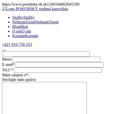
https://www.porubsky-rk.sk1549104002045299
Služby
Služby
Nehnuteľnosti
Nehnuteľnosti
Blog
Blog
O nás
O nás
Kontakt
Kontakt
+421 910 750 333
Meno
E-mail*
Tel.č.*
Mám záujem o*:
Nechajte nám správu