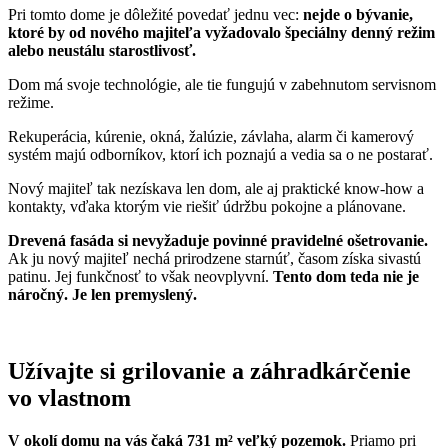
Pri tomto dome je dôležité povedať jednu vec:
nejde o bývanie,
ktoré by od nového majiteľa vyžadovalo špeciálny denný režim
alebo neustálu starostlivosť.
Dom má svoje technológie, ale tie fungujú v zabehnutom servisnom
režime.
Rekuperácia, kúrenie, okná, žalúzie, závlaha, alarm či kamerový
systém majú odborníkov, ktorí ich poznajú a vedia sa o ne postarať.
Nový majiteľ tak nezískava len dom, ale aj praktické know-how a
kontakty, vďaka ktorým vie riešiť údržbu pokojne a plánovane.
Drevená fasáda si nevyžaduje povinné pravidelné ošetrovanie.
Ak ju nový majiteľ nechá prirodzene starnúť, časom získa sivastú
patinu. Jej funkčnosť to však neovplyvní.
Tento dom teda nie je
náročný. Je len premyslený.
Užívajte si grilovanie a záhradkárčenie
vo vlastnom
V okolí domu na vás čaká 731 m² veľký pozemok.
Priamo pri