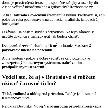
dome je
prestrešená terasa
pre spoločné raňajky a rozbehy dňa.
Alebo večerné ukončenia dňa a grilovačky? Rozhodnete vy.
Je tu aj
záhrada s ovocnými stromami
a kríkmi. Predstavte si, že si
polovicu roka pochutnávate na domácich malinách, jahodách či
broskyniach.
O závlahu sa postará studňa s čerpadlom. Na tejto záhrade sa
naučíte dokonca aj záhradkárčiť, ak budete chcieť.
2
Deti poteší
drevená chatka s 18 m
na hranie. Vás zase
2
parkovacie miesta na pozemku
.
A pre vnútorný pokoj je dobré vedieť, že celý pozemok je
zabezpečený kamerovým systémom, nahrávaním a
protipožiarnymi senzormi
.
Vedeli ste, že aj v Bratislave si môžete
užívať čarovné ticho?
Tichá, rodinná a obklopená prírodou.
Taká je jednosmerná
Kremencová ulica.
Na okraji Devínskej Novej Vsi je
národná prírodná rezervácia