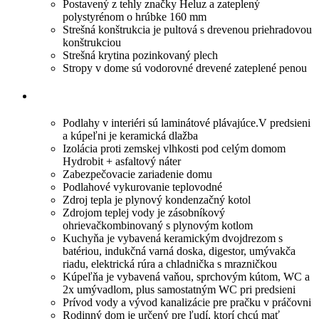
Postavený z tehly značky Heluz a zateplený
polystyrénom o hrúbke 160 mm
Strešná konštrukcia je pultová s drevenou priehradovou
konštrukciou
Strešná krytina pozinkovaný plech
Stropy v dome sú vodorovné drevené zateplené penou
Podlahy v interiéri sú laminátové plávajúce.V predsieni
a kúpeľni je keramická dlažba
Izolácia proti zemskej vlhkosti pod celým domom
Hydrobit + asfaltový náter
Zabezpečovacie zariadenie domu
Podlahové vykurovanie teplovodné
Zdroj tepla je plynový kondenzačný kotol
Zdrojom teplej vody je zásobníkový
ohrievačkombinovaný s plynovým kotlom
Kuchyňa je vybavená keramickým dvojdrezom s
batériou, indukčná varná doska, digestor, umývakča
riadu, elektrická rúra a chladnička s mrazničkou
Kúpeľňa je vybavená vaňou, sprchovým kútom, WC a
2x umývadlom, plus samostatným WC pri predsieni
Prívod vody a vývod kanalizácie pre pračku v práčovni
Rodinný dom je určený pre ľudí, ktorí chcú mať