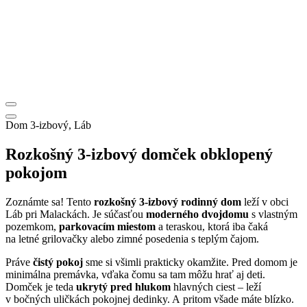
Dom 3-izbový, Láb
Rozkošný 3-izbový domček obklopený
pokojom
Zoznámte sa! Tento
rozkošný 3-izbový rodinný dom
leží v obci
Láb pri Malackách. Je súčasťou
moderného dvojdomu
s vlastným
pozemkom,
parkovacím miestom
a teraskou, ktorá iba čaká
na letné grilovačky alebo zimné posedenia s teplým čajom.
Práve
čistý pokoj
sme si všimli prakticky okamžite. Pred domom je
minimálna premávka, vďaka čomu sa tam môžu hrať aj deti.
Domček je teda
ukrytý pred hlukom
hlavných ciest – leží
v bočných uličkách pokojnej dedinky. A pritom všade máte blízko.