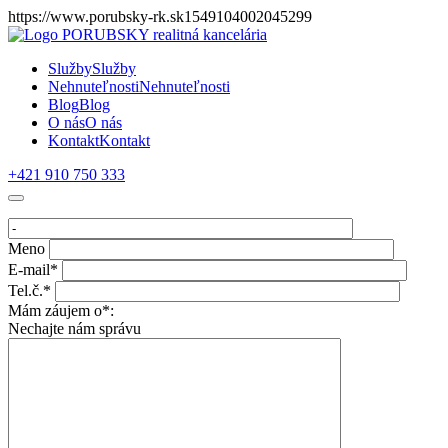
https://www.porubsky-rk.sk1549104002045299
Služby
Služby
Nehnuteľnosti
Nehnuteľnosti
Blog
Blog
O nás
O nás
Kontakt
Kontakt
+421 910 750 333
Meno
E-mail*
Tel.č.*
Mám záujem o*:
Nechajte nám správu