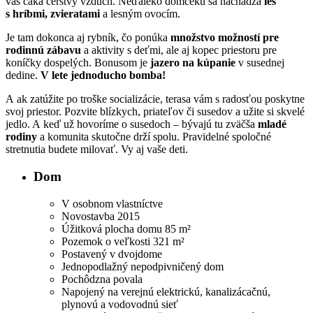
váš čaká čerstvý vzduch. Neďaleko domčeku sa nachádza
les
s hríbmi, zvieratami
a lesným ovocím.
Je tam dokonca aj rybník, čo ponúka
množstvo možností pre
rodinnú zábavu
a aktivity s deťmi, ale aj kopec priestoru pre
koníčky dospelých. Bonusom je
jazero na kúpanie
v susednej
dedine.
V lete jednoducho bomba!
A ak zatúžite po troške socializácie, terasa vám s radosťou poskytne
svoj priestor. Pozvite blízkych, priateľov či susedov a užite si skvelé
jedlo. A keď už hovoríme o susedoch – bývajú tu zväčša
mladé
rodiny
a komunita skutočne drží spolu. Pravidelné spoločné
stretnutia budete milovať. Vy aj vaše deti.
Dom
V osobnom vlastníctve
Novostavba 2015
Úžitková plocha domu 85 m²
Pozemok o veľkosti 321 m²
Postavený v dvojdome
Jednopodlažný nepodpivničený dom
Pochôdzna povala
Napojený na verejnú elektrickú, kanalizácačnú,
plynovú a vodovodnú sieť