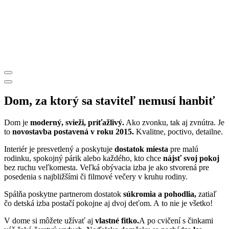
Dom, za ktorý sa staviteľ nemusí hanbiť
Dom je
moderný, svieži, príťažlivý.
Ako zvonku, tak aj zvnútra. Je
to
novostavba postavená v roku 2015.
Kvalitne, poctivo, detailne.
Interiér je presvetlený a poskytuje
dostatok miesta
pre malú
rodinku, spokojný párik alebo každého, kto chce
nájsť svoj pokoj
bez ruchu veľkomesta. Veľká obývacia izba je ako stvorená pre
posedenia s najbližšími či filmové večery v kruhu rodiny.
Spálňa poskytne partnerom dostatok
súkromia a pohodlia,
zatiaľ
čo detská izba postačí pokojne aj dvoj deťom. A to nie je všetko!
V dome si môžete užívať aj
vlastné fitko.
A po cvičení s činkami