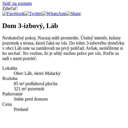
Späť na zoznam
Zdieľať:
Dom 3-izbový, Láb
Neskutočný pokoj. Naozaj milé prostredie. Útulný interiér, krásny
pozemok a terasa, ktorá čaká na vás. Do tohto 3-izbového domčeku
v obci Láb sme sa zamilovali na prvý pohľad. Avšak, nemôžeme si
ho nechať. No veríme, že je ušitý možno práve pre vás. Poďte sa
naň s nami pozrieť.
Lokalita
Obec Láb, okres Malacky
Rozloha
85 m² podlahová plocha
321 m² pozemok
Parkovanie
Státie pred domom
Cena
Predané