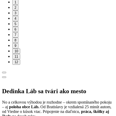
1
2
3
4
5
6
7
8
9
10
11
12
Dedinka Láb sa tvári ako mesto
No a celkovou výhodou je rozhodne – okrem spomínaného pokoju
– aj
poloha obce Láb.
Od Bratislavy je vzdialená 25 minút autom,
od Viedne o kúsok viac. Pripojenie na diaľnicu,
práca, škôlky aj