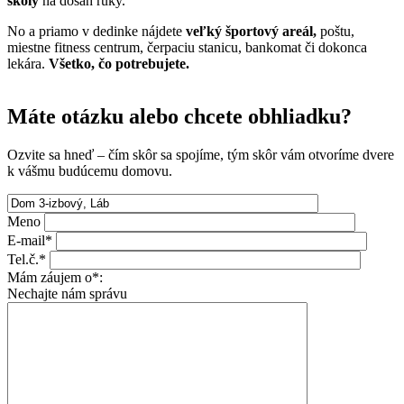
školy
na dosah ruky.
No a priamo v dedinke nájdete
veľký športový areál,
poštu,
miestne fitness centrum, čerpaciu stanicu, bankomat či dokonca
lekára.
Všetko, čo potrebujete.
Máte otázku alebo chcete obhliadku?
Ozvite sa hneď – čím skôr sa spojíme, tým skôr vám otvoríme dvere
k vášmu budúcemu domovu.
Meno
E-mail*
Tel.č.*
Mám záujem o*:
Nechajte nám správu