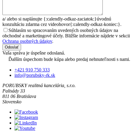
a/
alebo si naplánujte {:calendly-odkaz-zaciatok:}úvodnú
konzultáciu zdarma cez videohovor{:calendly-odkaz-koniec:}.
Súhlasím so spracovaním uvedených osobných údajov na
obchodné a marketingové účely. Bližšie informácie nájdete v sekcii
Ochrana osobných údajov
.
Odoslať
Vaša správa je úspešne odoslaná.
Ďalším úspechom bude kúpa alebo predaj nehnuteľnosti s nami.
+421 910 750 333
info@porubsky-rk.sk
PORUBSKY realitná kancelária, s.r.o.
Palisády 33
811 06 Bratislava
Slovensko