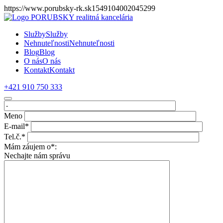
https://www.porubsky-rk.sk1549104002045299
Služby
Služby
Nehnuteľnosti
Nehnuteľnosti
Blog
Blog
O nás
O nás
Kontakt
Kontakt
+421 910 750 333
Meno
E-mail*
Tel.č.*
Mám záujem o*:
Nechajte nám správu