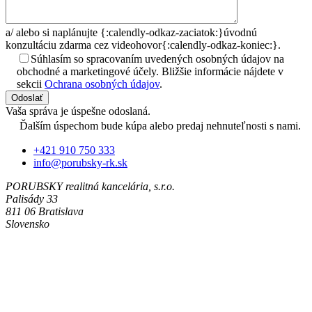
a/
alebo si naplánujte {:calendly-odkaz-zaciatok:}úvodnú
konzultáciu zdarma cez videohovor{:calendly-odkaz-koniec:}.
Súhlasím so spracovaním uvedených osobných údajov na
obchodné a marketingové účely. Bližšie informácie nájdete v
sekcii
Ochrana osobných údajov
.
Odoslať
Vaša správa je úspešne odoslaná.
Ďalším úspechom bude kúpa alebo predaj nehnuteľnosti s nami.
+421 910 750 333
info@porubsky-rk.sk
PORUBSKY realitná kancelária, s.r.o.
Palisády 33
811 06 Bratislava
Slovensko