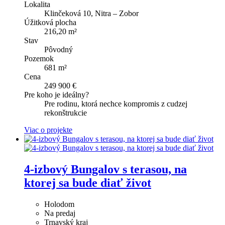
Lokalita
Klinčeková 10, Nitra – Zobor
Úžitková plocha
216,20 m²
Stav
Pôvodný
Pozemok
681 m²
Cena
249 900 €
Pre koho je ideálny?
Pre rodinu, ktorá nechce kompromis z cudzej
rekonštrukcie
Viac o projekte
4-izbový Bungalov s terasou, na
ktorej sa bude diať život
Holodom
Na predaj
Trnavský kraj