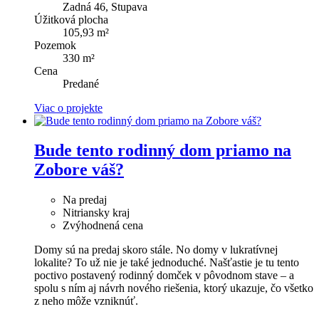
Zadná 46, Stupava
Úžitková plocha
105,93 m²
Pozemok
330 m²
Cena
Predané
Viac o projekte
Bude tento rodinný dom priamo na
Zobore váš?
Na predaj
Nitriansky kraj
Zvýhodnená cena
Domy sú na predaj skoro stále. No domy v lukratívnej
lokalite? To už nie je také jednoduché. Našťastie je tu tento
poctivo postavený rodinný domček v pôvodnom stave – a
spolu s ním aj návrh nového riešenia, ktorý ukazuje, čo všetko
z neho môže vzniknúť.