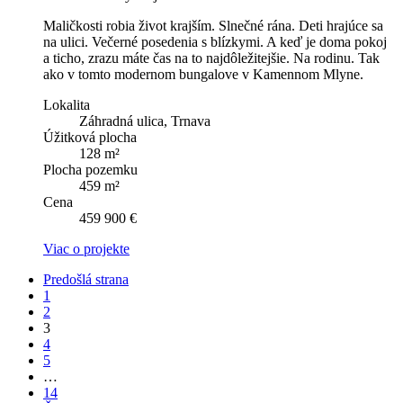
Maličkosti robia život krajším. Slnečné rána. Deti hrajúce sa
na ulici. Večerné posedenia s blízkymi. A keď je doma pokoj
a ticho, zrazu máte čas na to najdôležitejšie. Na rodinu. Tak
ako v tomto modernom bungalove v Kamennom Mlyne.
Lokalita
Záhradná ulica, Trnava
Úžitková plocha
128 m²
Plocha pozemku
459 m²
Cena
459 900 €
Viac o projekte
Predošlá strana
1
2
3
4
5
…
14