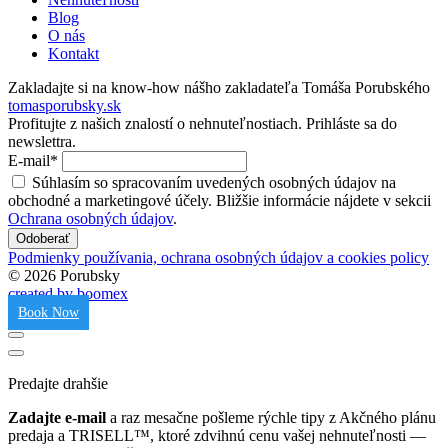
Blog
O nás
Kontakt
Zakladajte si na know-how nášho zakladateľa Tomáša Porubského
tomasporubsky.sk
Profitujte z našich znalostí o nehnuteľnostiach.
Prihláste sa do
newslettra.
E-mail*
Súhlasím so spracovaním uvedených osobných údajov na
obchodné a marketingové účely. Bližšie informácie nájdete v sekcii
Ochrana osobných údajov
.
Odoberať
Podmienky používania, ochrana osobných údajov a cookies policy
© 2026 Porubsky
created by boomex
Book Now
Predajte drahšie
Zadajte e-mail
a raz mesačne pošleme rýchle tipy z Akčného plánu
predaja a TRISELL™, ktoré zdvihnú cenu vašej nehnuteľnosti —