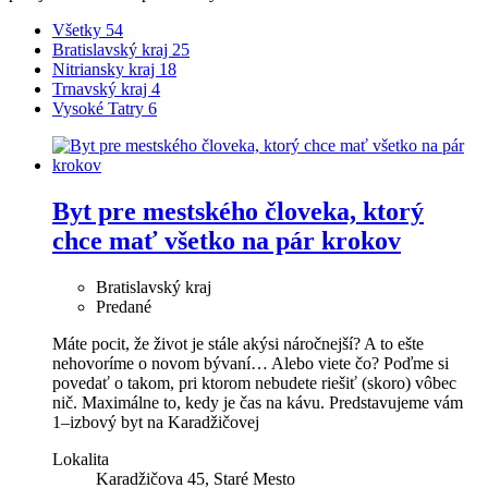
Všetky
54
Bratislavský kraj
25
Nitriansky kraj
18
Trnavský kraj
4
Vysoké Tatry
6
Byt pre mestského človeka, ktorý
chce mať všetko na pár krokov
Bratislavský kraj
Predané
Máte pocit, že život je stále akýsi náročnejší? A to ešte
nehovoríme o novom bývaní… Alebo viete čo? Poďme si
povedať o takom, pri ktorom nebudete riešiť (skoro) vôbec
nič. Maximálne to, kedy je čas na kávu. Predstavujeme vám
1–izbový byt na Karadžičovej
Lokalita
Karadžičova 45, Staré Mesto