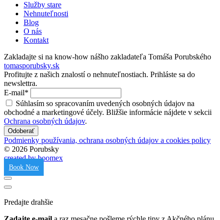
Služby stare
Nehnuteľnosti
Blog
O nás
Kontakt
Zakladajte si na know-how nášho zakladateľa Tomáša Porubského
tomasporubsky.sk
Profitujte z našich znalostí o nehnuteľnostiach.
Prihláste sa do
newslettra.
E-mail*
Súhlasím so spracovaním uvedených osobných údajov na
obchodné a marketingové účely. Bližšie informácie nájdete v sekcii
Ochrana osobných údajov
.
Odoberať
Podmienky používania, ochrana osobných údajov a cookies policy
© 2026 Porubsky
created by boomex
Book Now
Predajte drahšie
Zadajte e-mail
a raz mesačne pošleme rýchle tipy z Akčného plánu