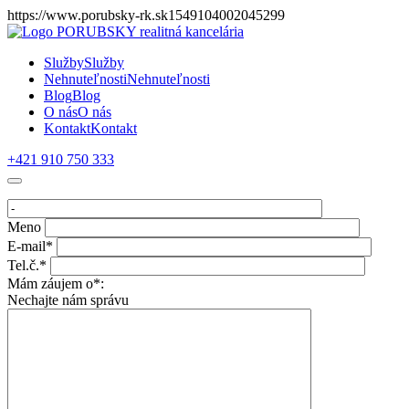
https://www.porubsky-rk.sk1549104002045299
Služby
Služby
Nehnuteľnosti
Nehnuteľnosti
Blog
Blog
O nás
O nás
Kontakt
Kontakt
+421 910 750 333
Meno
E-mail*
Tel.č.*
Mám záujem o*:
Nechajte nám správu