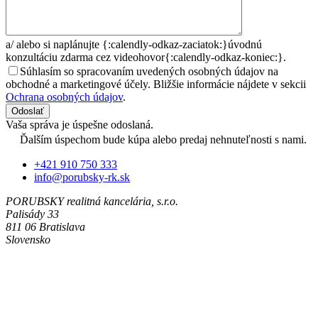
a/
alebo si naplánujte {:calendly-odkaz-zaciatok:}úvodnú
konzultáciu zdarma cez videohovor{:calendly-odkaz-koniec:}.
Súhlasím so spracovaním uvedených osobných údajov na
obchodné a marketingové účely. Bližšie informácie nájdete v sekcii
Ochrana osobných údajov
.
Odoslať
Vaša správa je úspešne odoslaná.
Ďalším úspechom bude kúpa alebo predaj nehnuteľnosti s nami.
+421 910 750 333
info@porubsky-rk.sk
PORUBSKY realitná kancelária, s.r.o.
Palisády 33
811 06 Bratislava
Slovensko